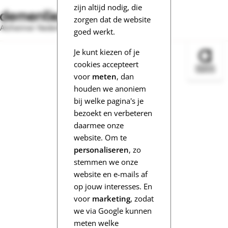
zijn altijd nodig, die
zorgen dat de website
Alzheimer Nederland
goed werkt.
Je kunt kiezen of je
Bezoek 
cookies accepteert
voor
meten
, dan
houden we anoniem
bij welke pagina's je
bezoekt en verbeteren
daarmee onze
website. Om te
personaliseren
, zo
stemmen we onze
website en e-mails af
op jouw interesses. En
voor
marketing
, zodat
we via Google kunnen
meten welke