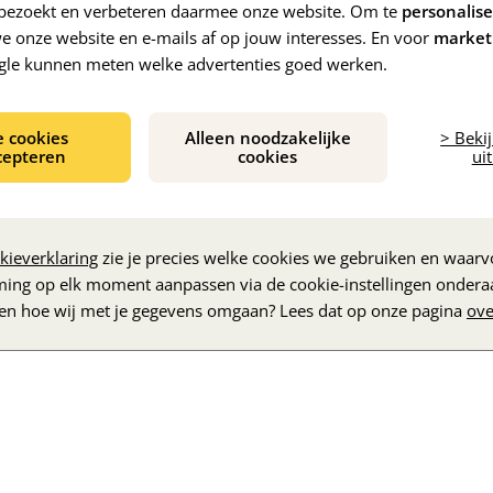
e bezoekt en verbeteren daarmee onze website. Om te
personalis
 onze website en e-mails af op jouw interesses. En voor
market
gle kunnen meten welke advertenties goed werken.
e cookies
Alleen noodzakelijke
> Beki
cepteren
cookies
uit
De inhoud wordt geladen...
kieverklaring
zie je precies welke cookies we gebruiken en waarvo
ming op elk moment aanpassen via de cookie-instellingen ondera
zen hoe wij met je gegevens omgaan? Lees dat op onze pagina
ove