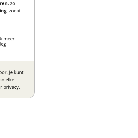
eren
, zo
ing
, zodat
jk meer
leg
or. Je kunt
an elke
r privacy
.