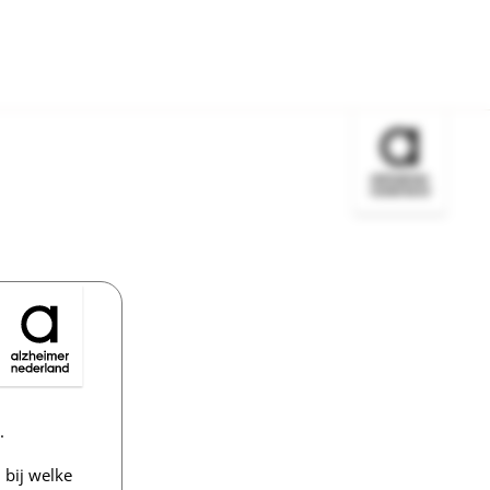
Bezoek de w
.
bij welke