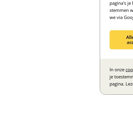
pagina's j
stemmen we
we via Goo
All
ac
In onze
coo
je toestem
pagina. Le