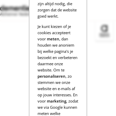
zijn altijd nodig, die
zorgen dat de website
Alzheimer Nederland
goed werkt.
Je kunt kiezen of je
Bezoek 
cookies accepteert
voor
meten
, dan
houden we anoniem
bij welke pagina's je
bezoekt en verbeteren
daarmee onze
website. Om te
personaliseren
, zo
stemmen we onze
website en e-mails af
op jouw interesses. En
voor
marketing
, zodat
we via Google kunnen
meten welke