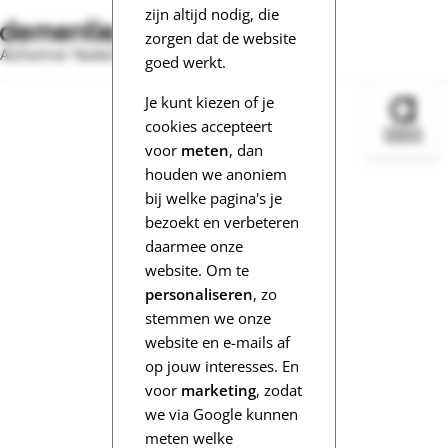
zijn altijd nodig, die
zorgen dat de website
Alzheimer Nederland
goed werkt.
Je kunt kiezen of je
Bezoek 
cookies accepteert
voor
meten
, dan
houden we anoniem
bij welke pagina's je
bezoekt en verbeteren
daarmee onze
website. Om te
personaliseren
, zo
stemmen we onze
website en e-mails af
op jouw interesses. En
voor
marketing
, zodat
we via Google kunnen
meten welke