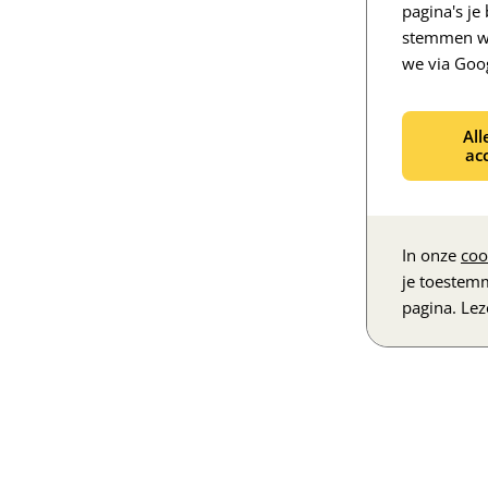
pagina's j
stemmen we
we via Goo
All
ac
In onze
coo
je toestem
pagina. Le