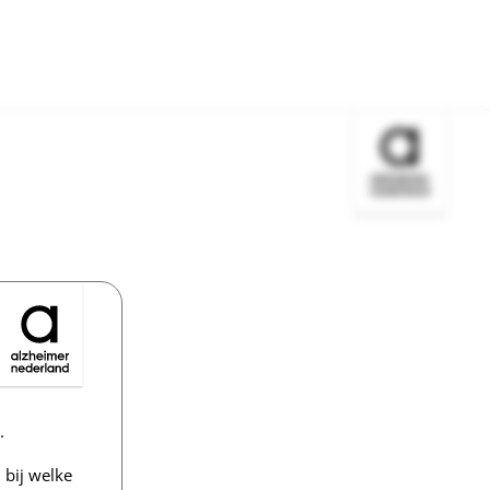
Bezoek de w
.
bij welke