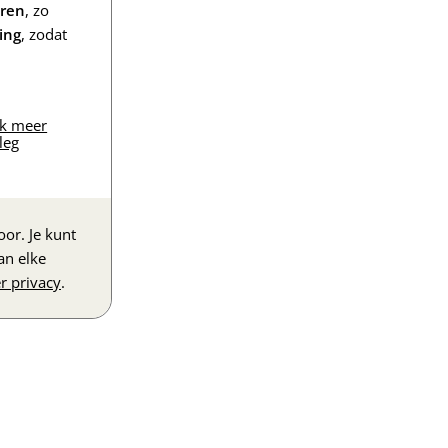
eren
, zo
ing
, zodat
jk meer
leg
or. Je kunt
an elke
r privacy
.