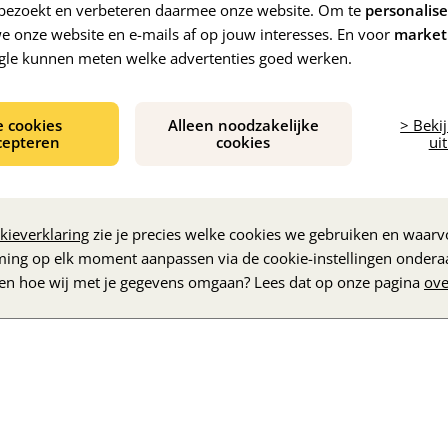
e bezoekt en verbeteren daarmee onze website. Om te
personalis
 onze website en e-mails af op jouw interesses. En voor
market
gle kunnen meten welke advertenties goed werken.
e cookies
Alleen noodzakelijke
> Beki
cepteren
cookies
uit
De inhoud wordt geladen...
kieverklaring
zie je precies welke cookies we gebruiken en waarvo
ming op elk moment aanpassen via de cookie-instellingen ondera
zen hoe wij met je gegevens omgaan? Lees dat op onze pagina
ove