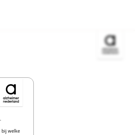
Bezoek de w
.
bij welke