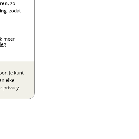
eren
, zo
ing
, zodat
jk meer
leg
or. Je kunt
an elke
r privacy
.