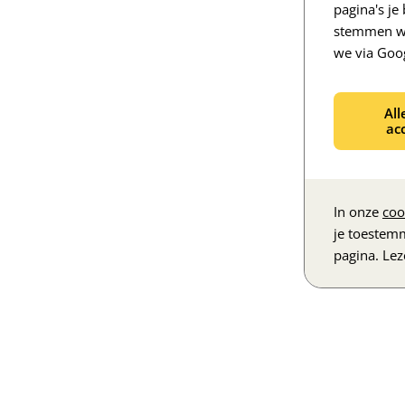
pagina's j
stemmen we
we via Goo
All
ac
In onze
coo
je toestem
pagina. Le