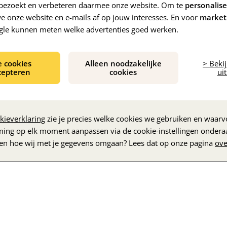
e bezoekt en verbeteren daarmee onze website. Om te
personalis
 onze website en e-mails af op jouw interesses. En voor
market
gle kunnen meten welke advertenties goed werken.
e cookies
Alleen noodzakelijke
> Beki
cepteren
cookies
uit
De inhoud wordt geladen...
kieverklaring
zie je precies welke cookies we gebruiken en waarvo
ming op elk moment aanpassen via de cookie-instellingen ondera
zen hoe wij met je gegevens omgaan? Lees dat op onze pagina
ove