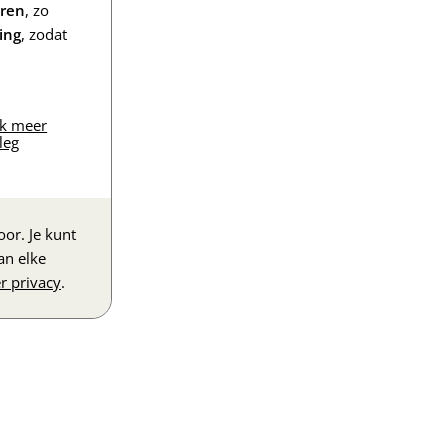
eren
, zo
ing
, zodat
jk meer
leg
or. Je kunt
an elke
r privacy
.