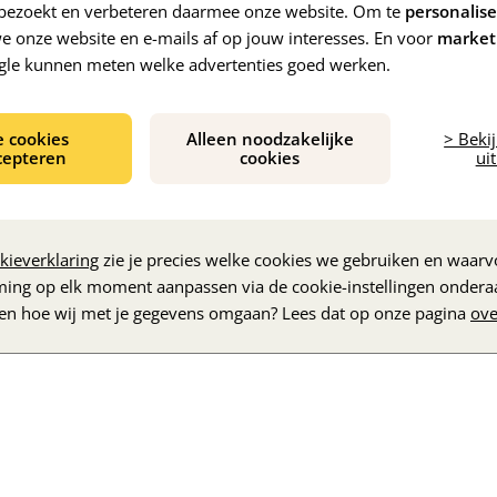
e bezoekt en verbeteren daarmee onze website. Om te
personalis
 onze website en e-mails af op jouw interesses. En voor
market
gle kunnen meten welke advertenties goed werken.
e cookies
Alleen noodzakelijke
> Beki
cepteren
cookies
uit
De inhoud wordt geladen...
kieverklaring
zie je precies welke cookies we gebruiken en waarvo
ming op elk moment aanpassen via de cookie-instellingen ondera
zen hoe wij met je gegevens omgaan? Lees dat op onze pagina
ove