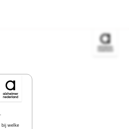
Bezoek de w
.
bij welke