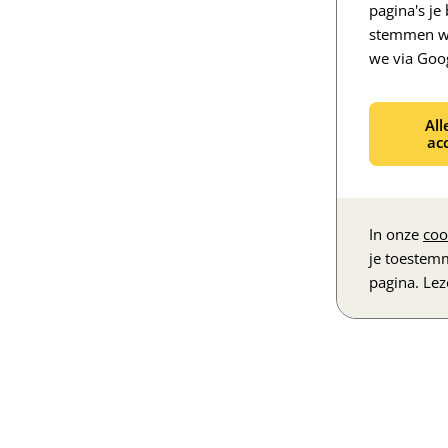
pagina's j
stemmen we
we via Goo
All
ac
In onze
coo
je toestem
pagina. Le