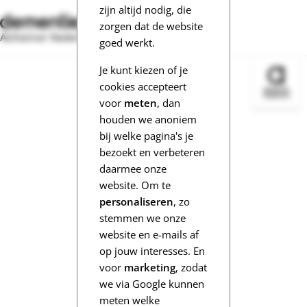
zijn altijd nodig, die
zorgen dat de website
Alzheimer Nederland
goed werkt.
Je kunt kiezen of je
Bezoek 
cookies accepteert
voor
meten
, dan
houden we anoniem
bij welke pagina's je
bezoekt en verbeteren
daarmee onze
website. Om te
personaliseren
, zo
stemmen we onze
website en e-mails af
op jouw interesses. En
voor
marketing
, zodat
we via Google kunnen
meten welke