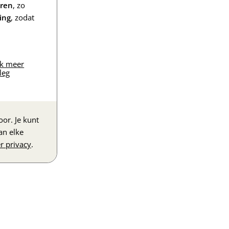
eren
, zo
ing
, zodat
jk meer
leg
or. Je kunt
an elke
r privacy
.