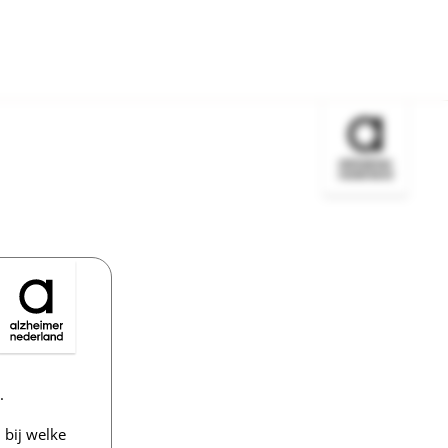
Bezoek de w
.
bij welke