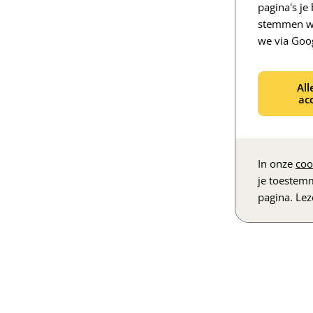
pagina's j
stemmen we
we via Goo
All
ac
In onze
coo
je toestem
pagina. Le