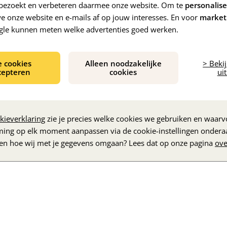
e bezoekt en verbeteren daarmee onze website. Om te
personalis
 onze website en e-mails af op jouw interesses. En voor
market
gle kunnen meten welke advertenties goed werken.
e cookies
Alleen noodzakelijke
> Beki
cepteren
cookies
uit
De inhoud wordt geladen...
kieverklaring
zie je precies welke cookies we gebruiken en waarvo
ming op elk moment aanpassen via de cookie-instellingen ondera
zen hoe wij met je gegevens omgaan? Lees dat op onze pagina
ove