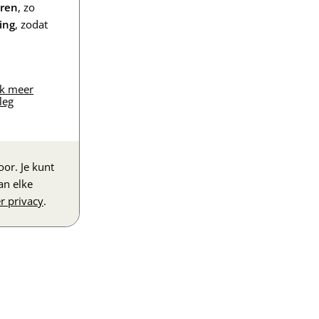
eren
, zo
ing
, zodat
jk meer
leg
or. Je kunt
an elke
r privacy
.