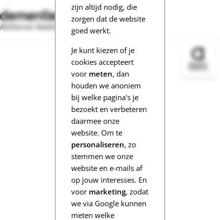
zijn altijd nodig, die
zorgen dat de website
Alzheimer Nederland
goed werkt.
Je kunt kiezen of je
Bezoek 
cookies accepteert
voor
meten
, dan
houden we anoniem
bij welke pagina's je
bezoekt en verbeteren
daarmee onze
website. Om te
personaliseren
, zo
stemmen we onze
website en e-mails af
op jouw interesses. En
voor
marketing
, zodat
we via Google kunnen
meten welke