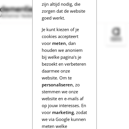
zijn altijd nodig, die
zorgen dat de website
Alzheimer Nederland
goed werkt.
Je kunt kiezen of je
Bezoek 
cookies accepteert
voor
meten
, dan
houden we anoniem
bij welke pagina's je
bezoekt en verbeteren
daarmee onze
website. Om te
personaliseren
, zo
stemmen we onze
website en e-mails af
op jouw interesses. En
voor
marketing
, zodat
we via Google kunnen
meten welke