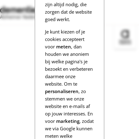
zijn altijd nodig, die
zorgen dat de website
Alzheimer Nederland
goed werkt.
Je kunt kiezen of je
Bezoek 
cookies accepteert
voor
meten
, dan
houden we anoniem
bij welke pagina's je
bezoekt en verbeteren
daarmee onze
website. Om te
personaliseren
, zo
stemmen we onze
website en e-mails af
op jouw interesses. En
voor
marketing
, zodat
we via Google kunnen
meten welke