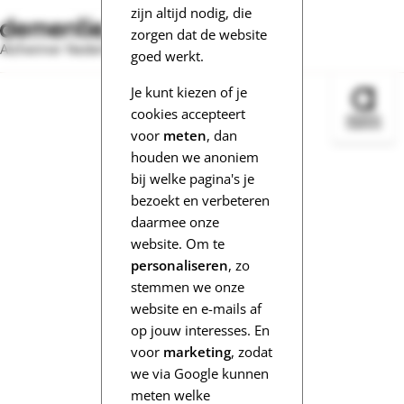
zijn altijd nodig, die
zorgen dat de website
Alzheimer Nederland
goed werkt.
Je kunt kiezen of je
Bezoek 
cookies accepteert
voor
meten
, dan
houden we anoniem
bij welke pagina's je
bezoekt en verbeteren
daarmee onze
website. Om te
personaliseren
, zo
stemmen we onze
website en e-mails af
op jouw interesses. En
voor
marketing
, zodat
we via Google kunnen
meten welke