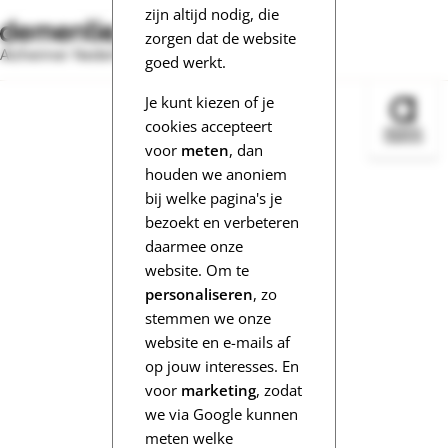
zijn altijd nodig, die
zorgen dat de website
Alzheimer Nederland
goed werkt.
Je kunt kiezen of je
Bezoek 
cookies accepteert
voor
meten
, dan
houden we anoniem
bij welke pagina's je
bezoekt en verbeteren
daarmee onze
website. Om te
personaliseren
, zo
stemmen we onze
website en e-mails af
op jouw interesses. En
voor
marketing
, zodat
we via Google kunnen
meten welke