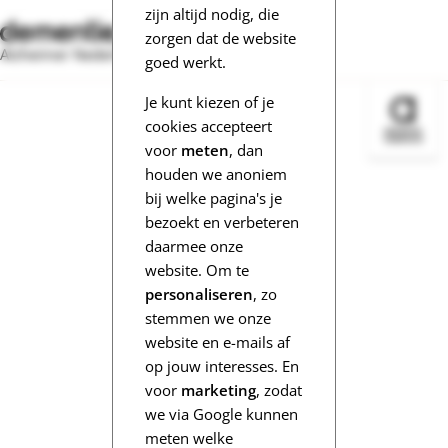
zijn altijd nodig, die
zorgen dat de website
Alzheimer Nederland
goed werkt.
Je kunt kiezen of je
Bezoek 
cookies accepteert
voor
meten
, dan
houden we anoniem
bij welke pagina's je
bezoekt en verbeteren
daarmee onze
website. Om te
personaliseren
, zo
stemmen we onze
website en e-mails af
op jouw interesses. En
voor
marketing
, zodat
we via Google kunnen
meten welke