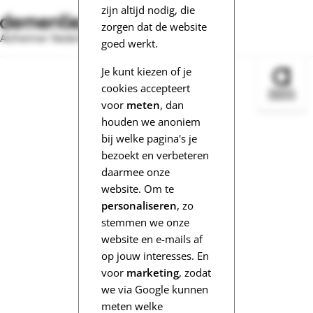
zijn altijd nodig, die
zorgen dat de website
Alzheimer Nederland
goed werkt.
Je kunt kiezen of je
Bezoek 
cookies accepteert
voor
meten
, dan
houden we anoniem
bij welke pagina's je
bezoekt en verbeteren
daarmee onze
website. Om te
personaliseren
, zo
stemmen we onze
website en e-mails af
op jouw interesses. En
voor
marketing
, zodat
we via Google kunnen
meten welke