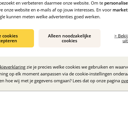
e bezoekt en verbeteren daarmee onze website. Om te
personalis
 onze website en e-mails af op jouw interesses. En voor
market
gle kunnen meten welke advertenties goed werken.
e cookies
Alleen noodzakelijke
> Beki
cepteren
cookies
uit
De inhoud wordt geladen...
kieverklaring
zie je precies welke cookies we gebruiken en waarvo
ming op elk moment aanpassen via de cookie-instellingen ondera
zen hoe wij met je gegevens omgaan? Lees dat op onze pagina
ove