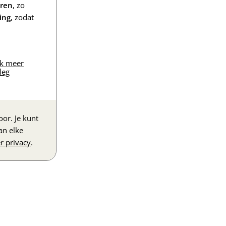
eren
, zo
ing
, zodat
jk meer
leg
or. Je kunt
an elke
r privacy
.