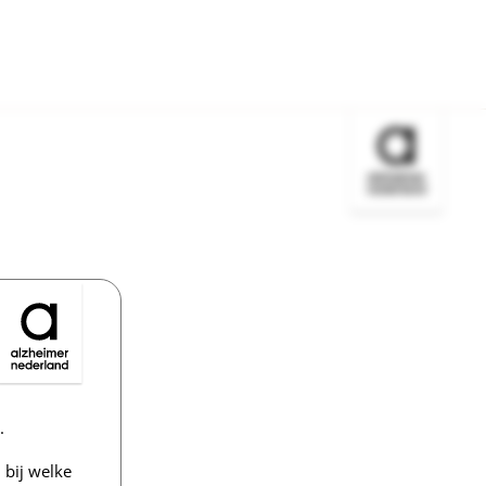
Bezoek de w
.
bij welke