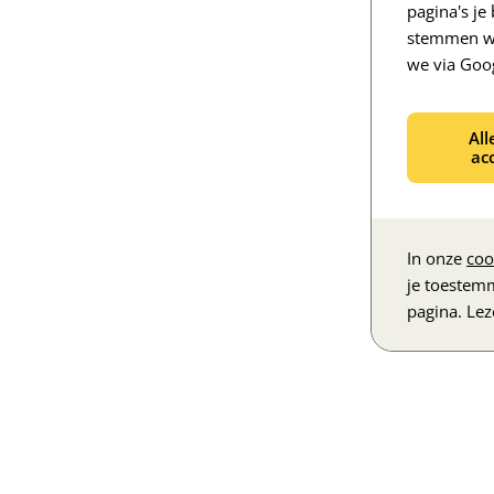
pagina's j
stemmen we
we via Goo
All
ac
In onze
coo
je toestem
pagina. Le