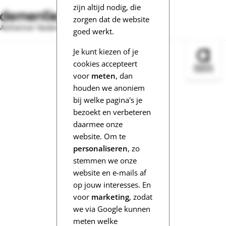
zijn altijd nodig, die
zorgen dat de website
Alzheimer Nederland
goed werkt.
Je kunt kiezen of je
Bezoek 
cookies accepteert
voor
meten
, dan
houden we anoniem
bij welke pagina's je
bezoekt en verbeteren
daarmee onze
website. Om te
personaliseren
, zo
stemmen we onze
website en e-mails af
op jouw interesses. En
voor
marketing
, zodat
we via Google kunnen
meten welke