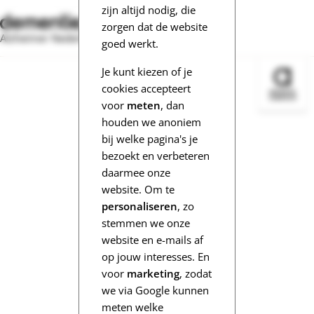
zijn altijd nodig, die
zorgen dat de website
Alzheimer Nederland
goed werkt.
Je kunt kiezen of je
Bezoek 
cookies accepteert
voor
meten
, dan
houden we anoniem
bij welke pagina's je
bezoekt en verbeteren
daarmee onze
website. Om te
personaliseren
, zo
stemmen we onze
website en e-mails af
op jouw interesses. En
voor
marketing
, zodat
we via Google kunnen
meten welke