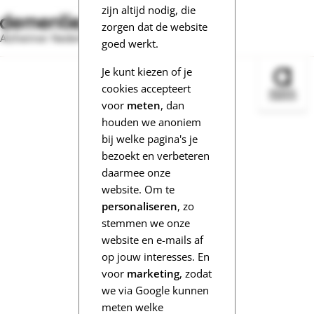
zijn altijd nodig, die
zorgen dat de website
Alzheimer Nederland
goed werkt.
Je kunt kiezen of je
Bezoek 
cookies accepteert
voor
meten
, dan
houden we anoniem
bij welke pagina's je
bezoekt en verbeteren
daarmee onze
website. Om te
personaliseren
, zo
stemmen we onze
website en e-mails af
op jouw interesses. En
voor
marketing
, zodat
we via Google kunnen
meten welke