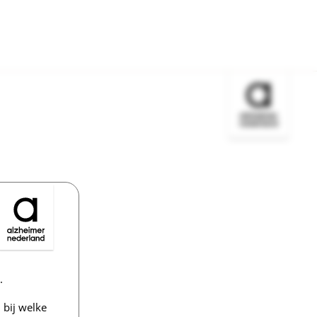
Bezoek de w
.
bij welke