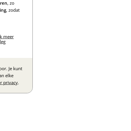
eren
, zo
ing
, zodat
jk meer
leg
or. Je kunt
an elke
r privacy
.