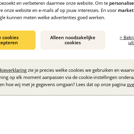
e bezoekt en verbeteren daarmee onze website. Om te
personalis
 onze website en e-mails af op jouw interesses. En voor
market
gle kunnen meten welke advertenties goed werken.
e cookies
Alleen noodzakelijke
> Beki
cepteren
cookies
uit
De inhoud wordt geladen...
kieverklaring
zie je precies welke cookies we gebruiken en waarvo
ming op elk moment aanpassen via de cookie-instellingen ondera
zen hoe wij met je gegevens omgaan? Lees dat op onze pagina
ove