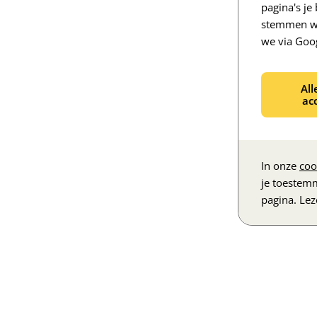
pagina's j
stemmen we
we via Goo
All
ac
In onze
coo
je toestem
pagina. Le