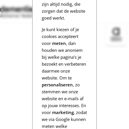
zijn altijd nodig, die
zorgen dat de website
Alzheimer Nederland
goed werkt.
Je kunt kiezen of je
Bezoek 
cookies accepteert
voor
meten
, dan
houden we anoniem
bij welke pagina's je
bezoekt en verbeteren
daarmee onze
website. Om te
personaliseren
, zo
stemmen we onze
website en e-mails af
op jouw interesses. En
voor
marketing
, zodat
we via Google kunnen
meten welke