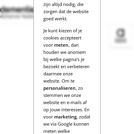
zijn altijd nodig, die
zorgen dat de website
Alzheimer Nederland
goed werkt.
Je kunt kiezen of je
Bezoek 
cookies accepteert
voor
meten
, dan
houden we anoniem
bij welke pagina's je
bezoekt en verbeteren
daarmee onze
website. Om te
personaliseren
, zo
stemmen we onze
website en e-mails af
op jouw interesses. En
voor
marketing
, zodat
we via Google kunnen
meten welke