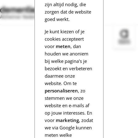
zijn altijd nodig, die
zorgen dat de website
Alzheimer Nederland
goed werkt.
Je kunt kiezen of je
Bezoek 
cookies accepteert
voor
meten
, dan
houden we anoniem
bij welke pagina's je
bezoekt en verbeteren
daarmee onze
website. Om te
personaliseren
, zo
stemmen we onze
website en e-mails af
op jouw interesses. En
voor
marketing
, zodat
we via Google kunnen
meten welke