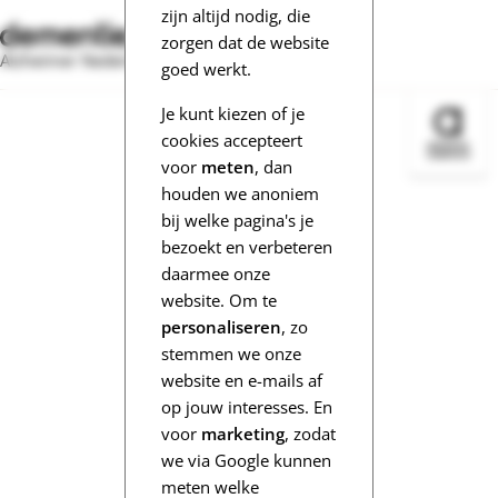
zijn altijd nodig, die
zorgen dat de website
Alzheimer Nederland
goed werkt.
Je kunt kiezen of je
Bezoek 
cookies accepteert
voor
meten
, dan
houden we anoniem
bij welke pagina's je
bezoekt en verbeteren
daarmee onze
website. Om te
personaliseren
, zo
stemmen we onze
website en e-mails af
op jouw interesses. En
voor
marketing
, zodat
we via Google kunnen
meten welke