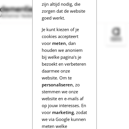
zijn altijd nodig, die
zorgen dat de website
Alzheimer Nederland
goed werkt.
Je kunt kiezen of je
Bezoek 
cookies accepteert
voor
meten
, dan
houden we anoniem
bij welke pagina's je
bezoekt en verbeteren
daarmee onze
website. Om te
personaliseren
, zo
stemmen we onze
website en e-mails af
op jouw interesses. En
voor
marketing
, zodat
we via Google kunnen
meten welke