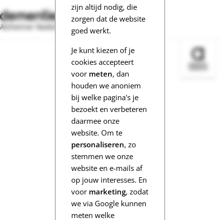
zijn altijd nodig, die
zorgen dat de website
Alzheimer Nederland
goed werkt.
Je kunt kiezen of je
Bezoek 
cookies accepteert
voor
meten
, dan
houden we anoniem
bij welke pagina's je
bezoekt en verbeteren
daarmee onze
website. Om te
personaliseren
, zo
stemmen we onze
website en e-mails af
op jouw interesses. En
voor
marketing
, zodat
we via Google kunnen
meten welke