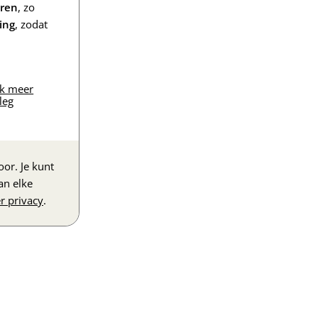
eren
, zo
ing
, zodat
jk meer
leg
or. Je kunt
an elke
r privacy
.