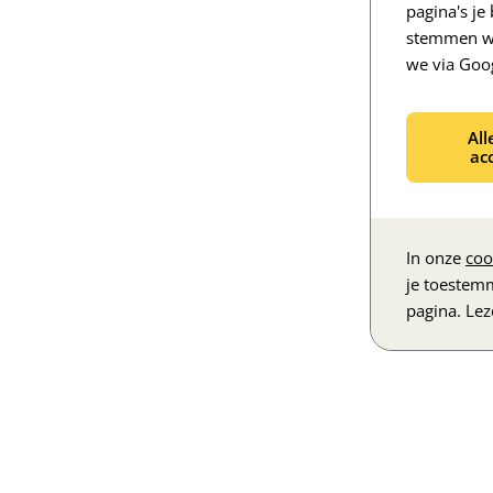
pagina's j
stemmen we
we via Goo
All
ac
In onze
coo
je toestem
pagina. Le