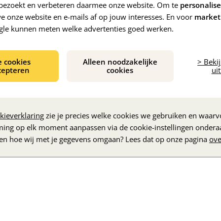
e bezoekt en verbeteren daarmee onze website. Om te
personalis
 onze website en e-mails af op jouw interesses. En voor
market
gle kunnen meten welke advertenties goed werken.
e cookies
Alleen noodzakelijke
> Beki
cepteren
cookies
uit
De inhoud wordt geladen...
kieverklaring
zie je precies welke cookies we gebruiken en waarvo
ming op elk moment aanpassen via de cookie-instellingen ondera
zen hoe wij met je gegevens omgaan? Lees dat op onze pagina
ove