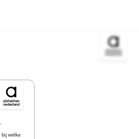
Bezoek de w
.
bij welke