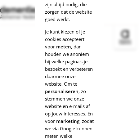
zijn altijd nodig, die
zorgen dat de website
Alzheimer Nederland
goed werkt.
Je kunt kiezen of je
Bezoek 
cookies accepteert
voor
meten
, dan
houden we anoniem
bij welke pagina's je
bezoekt en verbeteren
daarmee onze
website. Om te
personaliseren
, zo
stemmen we onze
website en e-mails af
op jouw interesses. En
voor
marketing
, zodat
we via Google kunnen
meten welke