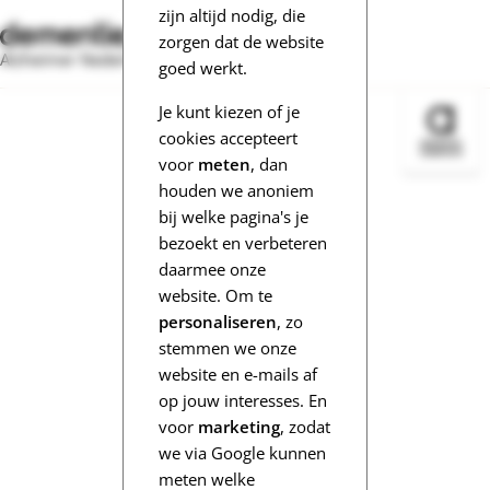
zijn altijd nodig, die
zorgen dat de website
Alzheimer Nederland
goed werkt.
Je kunt kiezen of je
Bezoek 
cookies accepteert
voor
meten
, dan
houden we anoniem
bij welke pagina's je
bezoekt en verbeteren
daarmee onze
website. Om te
personaliseren
, zo
stemmen we onze
website en e-mails af
op jouw interesses. En
voor
marketing
, zodat
we via Google kunnen
meten welke