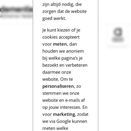
zijn altijd nodig, die
zorgen dat de website
Alzheimer Nederland
goed werkt.
Je kunt kiezen of je
Bezoek 
cookies accepteert
voor
meten
, dan
houden we anoniem
bij welke pagina's je
bezoekt en verbeteren
daarmee onze
website. Om te
personaliseren
, zo
stemmen we onze
website en e-mails af
op jouw interesses. En
voor
marketing
, zodat
we via Google kunnen
meten welke