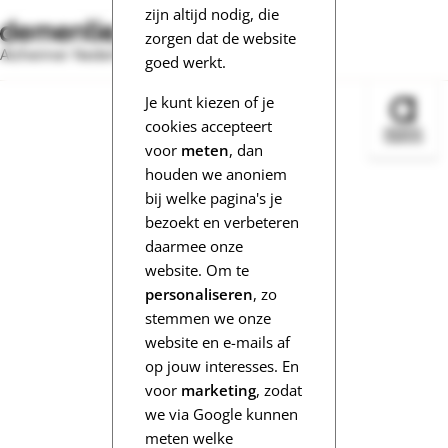
zijn altijd nodig, die
zorgen dat de website
Alzheimer Nederland
goed werkt.
Je kunt kiezen of je
Bezoek 
cookies accepteert
voor
meten
, dan
houden we anoniem
bij welke pagina's je
bezoekt en verbeteren
daarmee onze
website. Om te
personaliseren
, zo
stemmen we onze
website en e-mails af
op jouw interesses. En
voor
marketing
, zodat
we via Google kunnen
meten welke