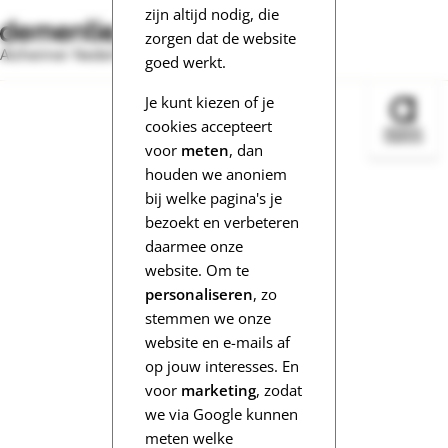
zijn altijd nodig, die
zorgen dat de website
Alzheimer Nederland
goed werkt.
Je kunt kiezen of je
Bezoek 
cookies accepteert
voor
meten
, dan
houden we anoniem
bij welke pagina's je
bezoekt en verbeteren
daarmee onze
website. Om te
personaliseren
, zo
stemmen we onze
website en e-mails af
op jouw interesses. En
voor
marketing
, zodat
we via Google kunnen
meten welke