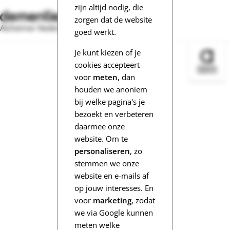
zijn altijd nodig, die
zorgen dat de website
Alzheimer Nederland
goed werkt.
Je kunt kiezen of je
Bezoek 
cookies accepteert
voor
meten
, dan
houden we anoniem
bij welke pagina's je
bezoekt en verbeteren
daarmee onze
website. Om te
personaliseren
, zo
stemmen we onze
website en e-mails af
op jouw interesses. En
voor
marketing
, zodat
we via Google kunnen
meten welke