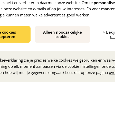
e bezoekt en verbeteren daarmee onze website. Om te
personalis
 onze website en e-mails af op jouw interesses. En voor
market
gle kunnen meten welke advertenties goed werken.
e cookies
Alleen noodzakelijke
> Beki
cepteren
cookies
uit
De inhoud wordt geladen...
kieverklaring
zie je precies welke cookies we gebruiken en waarvo
ming op elk moment aanpassen via de cookie-instellingen ondera
zen hoe wij met je gegevens omgaan? Lees dat op onze pagina
ove