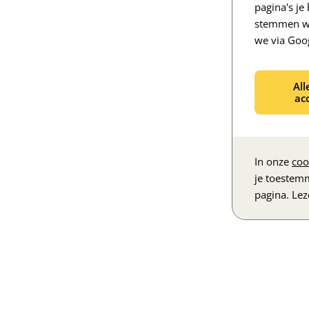
pagina's j
stemmen we
we via Goo
All
ac
In onze
coo
je toestem
pagina. Le