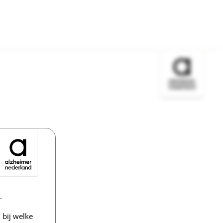
Bezoek de w
.
bij welke