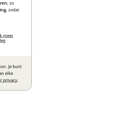
eren
, zo
ing
, zodat
jk meer
leg
or. Je kunt
an elke
r privacy
.