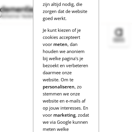
zijn altijd nodig, die
zorgen dat de website
Alzheimer Nederland
goed werkt.
Je kunt kiezen of je
Bezoek 
cookies accepteert
voor
meten
, dan
houden we anoniem
bij welke pagina's je
bezoekt en verbeteren
daarmee onze
website. Om te
personaliseren
, zo
stemmen we onze
website en e-mails af
op jouw interesses. En
voor
marketing
, zodat
we via Google kunnen
meten welke