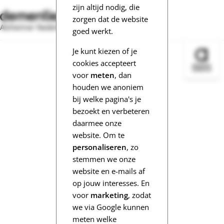
zijn altijd nodig, die
zorgen dat de website
Alzheimer Nederland
goed werkt.
Je kunt kiezen of je
Bezoek 
cookies accepteert
voor
meten
, dan
houden we anoniem
bij welke pagina's je
bezoekt en verbeteren
daarmee onze
website. Om te
personaliseren
, zo
stemmen we onze
website en e-mails af
op jouw interesses. En
voor
marketing
, zodat
we via Google kunnen
meten welke