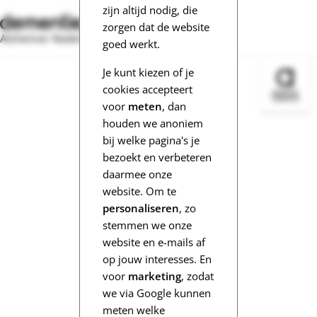
zijn altijd nodig, die
zorgen dat de website
Alzheimer Nederland
goed werkt.
Je kunt kiezen of je
Bezoek 
cookies accepteert
voor
meten
, dan
houden we anoniem
bij welke pagina's je
bezoekt en verbeteren
daarmee onze
website. Om te
personaliseren
, zo
stemmen we onze
website en e-mails af
op jouw interesses. En
voor
marketing
, zodat
we via Google kunnen
meten welke