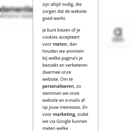
zijn altijd nodig, die
zorgen dat de website
Alzheimer Nederland
goed werkt.
Je kunt kiezen of je
Bezoek 
cookies accepteert
voor
meten
, dan
houden we anoniem
bij welke pagina's je
bezoekt en verbeteren
daarmee onze
website. Om te
personaliseren
, zo
stemmen we onze
website en e-mails af
op jouw interesses. En
voor
marketing
, zodat
we via Google kunnen
meten welke