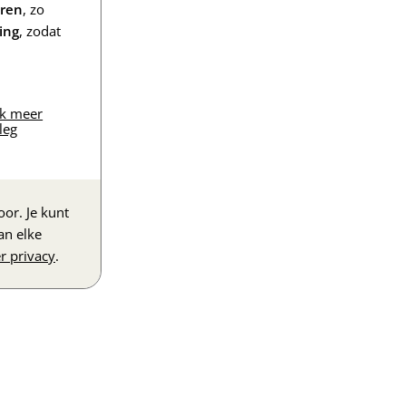
eren
, zo
ing
, zodat
jk meer
leg
or. Je kunt
an elke
r privacy
.