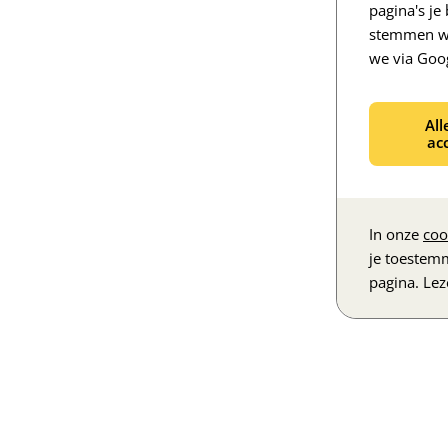
pagina's j
stemmen we
we via Goo
All
ac
In onze
coo
je toestem
pagina. Le