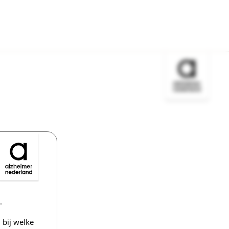
Bezoek de w
.
bij welke