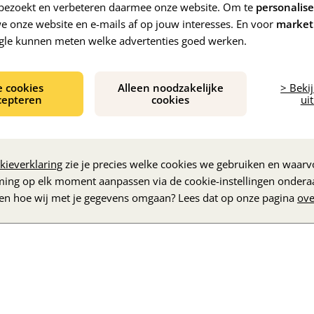
e bezoekt en verbeteren daarmee onze website. Om te
personalis
 onze website en e-mails af op jouw interesses. En voor
market
gle kunnen meten welke advertenties goed werken.
e cookies
Alleen noodzakelijke
> Beki
cepteren
cookies
uit
De inhoud wordt geladen...
kieverklaring
zie je precies welke cookies we gebruiken en waarvo
ming op elk moment aanpassen via de cookie-instellingen ondera
zen hoe wij met je gegevens omgaan? Lees dat op onze pagina
ove