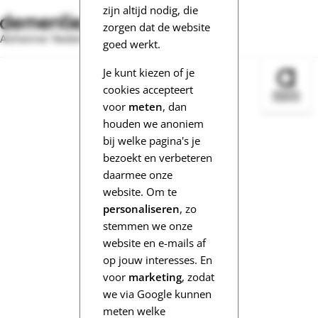
zijn altijd nodig, die
zorgen dat de website
Alzheimer Nederland
goed werkt.
Je kunt kiezen of je
Bezoek 
cookies accepteert
voor
meten
, dan
houden we anoniem
bij welke pagina's je
bezoekt en verbeteren
daarmee onze
website. Om te
personaliseren
, zo
stemmen we onze
website en e-mails af
op jouw interesses. En
voor
marketing
, zodat
we via Google kunnen
meten welke