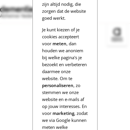
zijn altijd nodig, die
zorgen dat de website
Alzheimer Nederland
goed werkt.
Je kunt kiezen of je
Bezoek 
cookies accepteert
voor
meten
, dan
houden we anoniem
bij welke pagina's je
bezoekt en verbeteren
daarmee onze
website. Om te
personaliseren
, zo
stemmen we onze
website en e-mails af
op jouw interesses. En
voor
marketing
, zodat
we via Google kunnen
meten welke