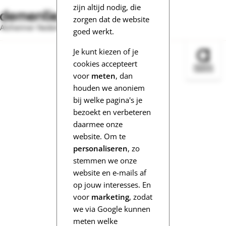
zijn altijd nodig, die
zorgen dat de website
Alzheimer Nederland
goed werkt.
Je kunt kiezen of je
Bezoek 
cookies accepteert
voor
meten
, dan
houden we anoniem
bij welke pagina's je
bezoekt en verbeteren
daarmee onze
website. Om te
personaliseren
, zo
stemmen we onze
website en e-mails af
op jouw interesses. En
voor
marketing
, zodat
we via Google kunnen
meten welke