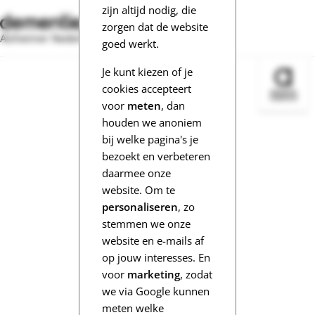
zijn altijd nodig, die
zorgen dat de website
Alzheimer Nederland
goed werkt.
Je kunt kiezen of je
Bezoek 
cookies accepteert
voor
meten
, dan
houden we anoniem
bij welke pagina's je
bezoekt en verbeteren
daarmee onze
website. Om te
personaliseren
, zo
stemmen we onze
website en e-mails af
op jouw interesses. En
voor
marketing
, zodat
we via Google kunnen
meten welke