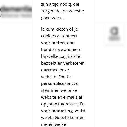
zijn altijd nodig, die
zorgen dat de website
Alzheimer Nederland
goed werkt.
Je kunt kiezen of je
Bezoek 
cookies accepteert
voor
meten
, dan
houden we anoniem
bij welke pagina's je
bezoekt en verbeteren
daarmee onze
website. Om te
personaliseren
, zo
stemmen we onze
website en e-mails af
op jouw interesses. En
voor
marketing
, zodat
we via Google kunnen
meten welke