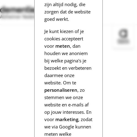
zijn altijd nodig, die
zorgen dat de website
Alzheimer Nederland
goed werkt.
Je kunt kiezen of je
Bezoek 
cookies accepteert
voor
meten
, dan
houden we anoniem
bij welke pagina's je
bezoekt en verbeteren
daarmee onze
website. Om te
personaliseren
, zo
stemmen we onze
website en e-mails af
op jouw interesses. En
voor
marketing
, zodat
we via Google kunnen
meten welke