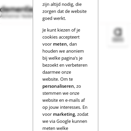
zijn altijd nodig, die
zorgen dat de website
Alzheimer Nederland
goed werkt.
Je kunt kiezen of je
Bezoek 
cookies accepteert
voor
meten
, dan
houden we anoniem
bij welke pagina's je
bezoekt en verbeteren
daarmee onze
website. Om te
personaliseren
, zo
stemmen we onze
website en e-mails af
op jouw interesses. En
voor
marketing
, zodat
we via Google kunnen
meten welke