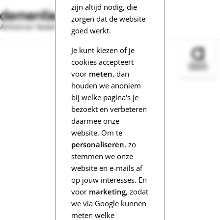
zijn altijd nodig, die
zorgen dat de website
Alzheimer Nederland
goed werkt.
Je kunt kiezen of je
Bezoek 
cookies accepteert
voor
meten
, dan
houden we anoniem
bij welke pagina's je
bezoekt en verbeteren
daarmee onze
website. Om te
personaliseren
, zo
stemmen we onze
website en e-mails af
op jouw interesses. En
voor
marketing
, zodat
we via Google kunnen
meten welke