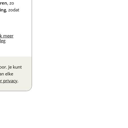
eren
, zo
ing
, zodat
jk meer
leg
or. Je kunt
an elke
r privacy
.