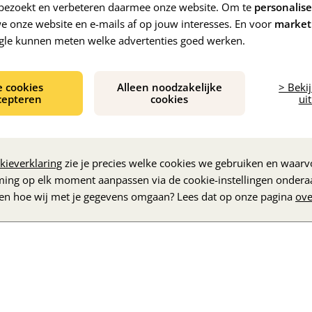
e bezoekt en verbeteren daarmee onze website. Om te
personalis
 onze website en e-mails af op jouw interesses. En voor
market
gle kunnen meten welke advertenties goed werken.
e cookies
Alleen noodzakelijke
> Beki
cepteren
cookies
uit
De inhoud wordt geladen...
kieverklaring
zie je precies welke cookies we gebruiken en waarvo
ming op elk moment aanpassen via de cookie-instellingen ondera
zen hoe wij met je gegevens omgaan? Lees dat op onze pagina
ove