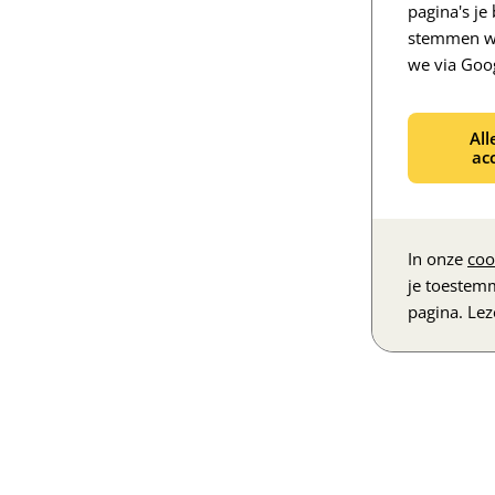
pagina's j
stemmen we
we via Goo
All
ac
In onze
coo
je toestem
pagina. Le