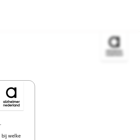
Bezoek de w
.
bij welke